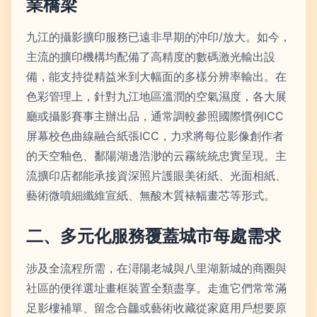
業橋梁
九江的攝影擴印服務已遠非早期的沖印/放大。如今，
主流的擴印機構均配備了高精度的數碼激光輸出設
備，能支持從精益米到大幅面的多樣分辨率輸出。在
色彩管理上，針對九江地區溫潤的空氣濕度，各大展
廳或攝影賽事主辦出品，通常調較參照國際慣例ICC
屏幕校色曲線融合紙張ICC，力求將每位影像創作者
的天空釉色、鄱陽湖邊浩渺的云霧統統忠實呈現。主
流擴印店都能承接資深照片護眼美術紙、光面相紙、
藝術微噴細纖維宣紙、無酸木質裱幅畫芯等形式。
二、多元化服務覆蓋城市每處需求
涉及全流程所需，在潯陽老城與八里湖新城的商圈與
社區的便徉選址畫框裝置全類盡享。走進它們常常滿
足影樓補單、留念合龘或藝術收藏從家庭用戶想要原