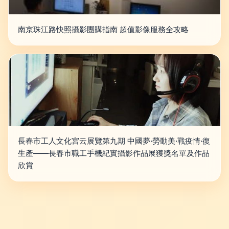
南京珠江路快照攝影團購指南 超值影像服務全攻略
長春市工人文化宮云展覽第九期 中國夢·勞動美·戰疫情·復
生產——長春市職工手機紀實攝影作品展獲獎名單及作品
欣賞