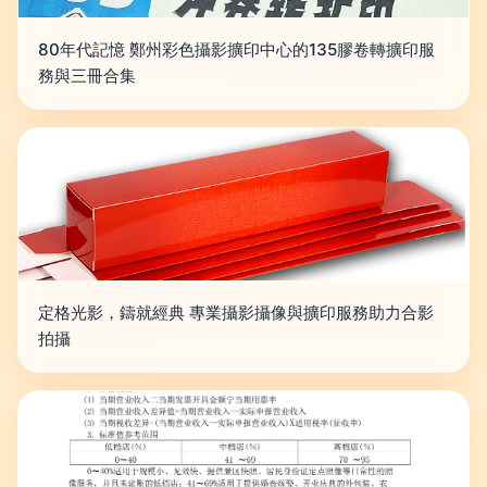
80年代記憶 鄭州彩色攝影擴印中心的135膠卷轉擴印服
務與三冊合集
定格光影，鑄就經典 專業攝影攝像與擴印服務助力合影
拍攝